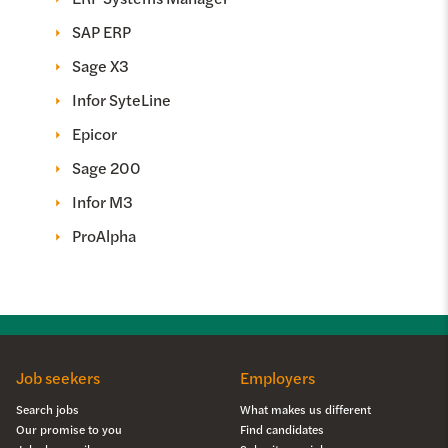
SAP ERP
Sage X3
Infor SyteLine
Epicor
Sage 200
Infor M3
ProAlpha
Job seekers
Employers
Search jobs
What makes us different
Our promise to you
Find candidates