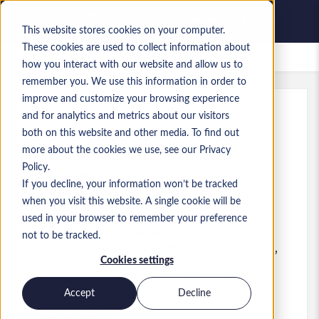
This website stores cookies on your computer.
These cookies are used to collect information about
Saved jobs
how you interact with our website and allow us to
remember you. We use this information in order to
improve and customize your browsing experience
and for analytics and metrics about our visitors
Ref
:
a0MP900000A3A57
both on this website and other media. To find out
SENIOR CONSULTANT AI & DATA ENGINEERING (GN)
more about the cookies we use, see our Privacy
Policy.
Germany
If you decline, your information won’t be tracked
when you visit this website. A single cookie will be
€85,000 to €95,000 EUR
used in your browser to remember your preference
Developer / Programmer
Role
not to be tracked.
Skills: AI, DATA Engineering, Azure, AWS, GCP,
Databricks, Snowflake,
Cookies settings
Unternehmensberatung, Python, Java, Scala,
SQL, Agile, Scrum, DevOps, CI/CD
Accept
Decline
Level:
Senior