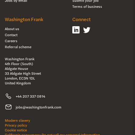
Jobs by email
Submit your job
Terms of business
Washington Frank
Connect
About us
Contact
Careers
Referral scheme
Washington Frank
4th Floor (South)
Aldgate House
33 Aldgate High Street
London, EC3N 1DL
United Kingdom
+44 207 337 0814
jobs@washingtonfrank.com
Modern slavery
Privacy policy
Cookie notice
California consumers: Do not sell my personal information